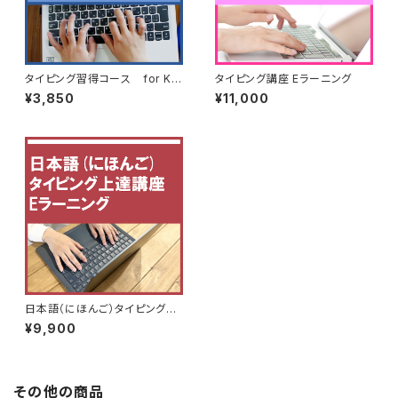
タイピング習得コース for KI
タイピング講座 Eラーニング
DS
¥3,850
¥11,000
日本語（にほんご）タイピングe
ラーニング
¥9,900
その他の商品