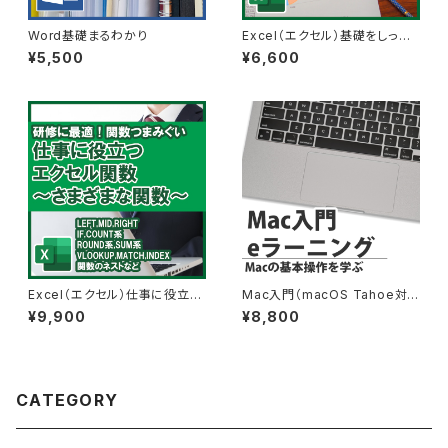
Word基礎まるわかり
Excel（エクセル）基礎をしっか
り学ぶ！基礎講座
¥5,500
¥6,600
Excel（エクセル）仕事に役立つ
Mac入門（macOS Tahoe対
さまざまな関数を学ぶEラーニン
応）
¥9,900
¥8,800
グ
CATEGORY